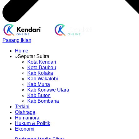
Pasang Iklan
Home
Seputar Sultra
Kota Kendari
Kota Baubau
Kab Kolaka
Kab Wakatobi
Kab Muna
Kab Konawe Utara
Kab Buton
Kab Bombana
Terkini
Olahraga
Humaniora
Hukum & Politik
Ekonomi