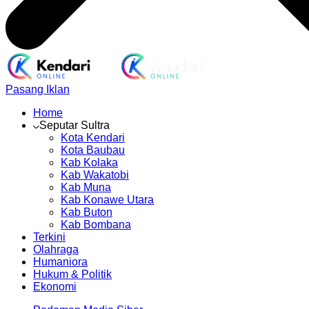
Pasang Iklan
Home
Seputar Sultra
Kota Kendari
Kota Baubau
Kab Kolaka
Kab Wakatobi
Kab Muna
Kab Konawe Utara
Kab Buton
Kab Bombana
Terkini
Olahraga
Humaniora
Hukum & Politik
Ekonomi