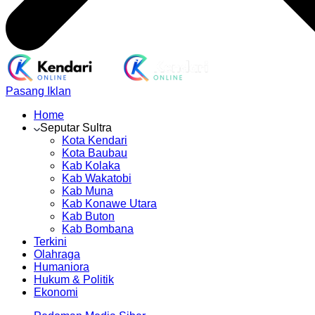
Pasang Iklan
Home
Seputar Sultra
Kota Kendari
Kota Baubau
Kab Kolaka
Kab Wakatobi
Kab Muna
Kab Konawe Utara
Kab Buton
Kab Bombana
Terkini
Olahraga
Humaniora
Hukum & Politik
Ekonomi