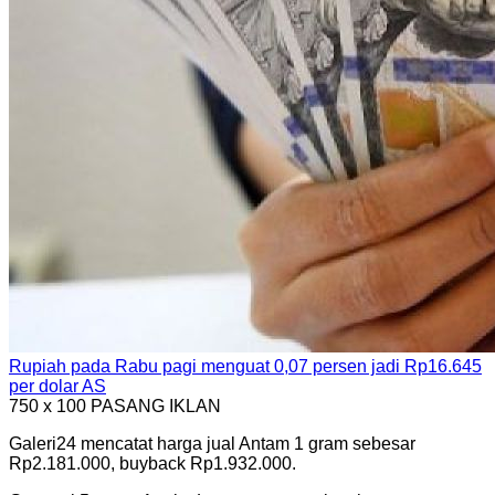
Rupiah pada Rabu pagi menguat 0,07 persen jadi Rp16.645
per dolar AS
750 x 100
PASANG IKLAN
Galeri24 mencatat harga jual Antam 1 gram sebesar
Rp2.181.000, buyback Rp1.932.000.