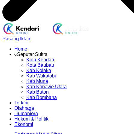
Pasang Iklan
Home
Seputar Sultra
Kota Kendari
Kota Baubau
Kab Kolaka
Kab Wakatobi
Kab Muna
Kab Konawe Utara
Kab Buton
Kab Bombana
Terkini
Olahraga
Humaniora
Hukum & Politik
Ekonomi