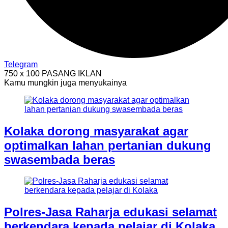
Telegram
750 x 100
PASANG IKLAN
Kamu mungkin juga menyukainya
Kolaka dorong masyarakat agar
optimalkan lahan pertanian dukung
swasembada beras
Polres-Jasa Raharja edukasi selamat
berkendara kepada pelajar di Kolaka