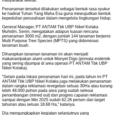
masyarakat sekitar.
Penanaman tersebut dilakukan sebagai bentuk rasa syukur
ke hadirat Tuhan Yang Maha Esa guna mewujudkan bentuk
kepedulian perusahaan dalam mengelola lingkungan hidup.
General Manager, PT ANTAM Tbk UBP Nikel Kolaka
Muhidin, Senin, mengatakan adapun luasan rencana
penanaman 3000 m2, dengan jumlah 144 tanaman berjenis
Multi Purpose Tree Species (MPTS) yang didominasi
tanaman buah.
Diharapkan tanaman tanaman ini akan menjadi
makanan/pakan alami untuk Monyet Digo (primata endemik
yang sering dijumpai di area operasi PT ANTAM Tbk UBP
Nikel Kolaka).
“Selain pada lokasi penanaman hari ini, pada tahun ini PT
ANTAM Tbk UBP Nikel Kolaka juga melakukan penanaman
dalam rangka reklamasi revegetasi seluas 30Ha atau kurang
lebih 48.000 pohon pada area yang sudah selesai
penambangan (mined out) dan progres capaian reklamasi
sampai dengan Mei 2025 sudah 62.26 persen dari target
tahunan atau seluas 18.68 Ha,” katanya.
Dia mengungkapkan kegiatan selanjutnya yang