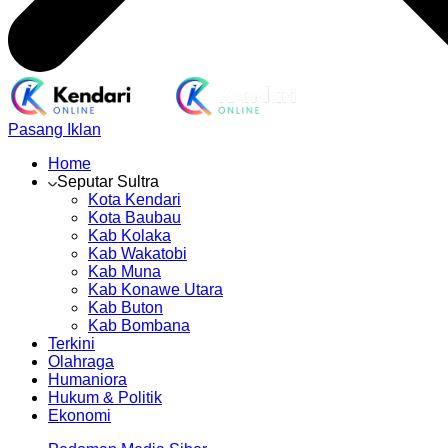
Pasang Iklan
Home
Seputar Sultra
Kota Kendari
Kota Baubau
Kab Kolaka
Kab Wakatobi
Kab Muna
Kab Konawe Utara
Kab Buton
Kab Bombana
Terkini
Olahraga
Humaniora
Hukum & Politik
Ekonomi