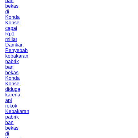
ban
bekas
di
Konda
Konsel
capai
Rp1
miliar
Damkar:
Penyebab
kebakaran
pabrik
ban
bekas
Konda
Konsel
diduga
karena
api
rokok
Kebakaran
pabrik
ban
bekas
di