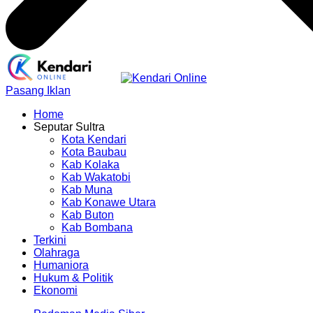
Pasang Iklan
Home
Seputar Sultra
Kota Kendari
Kota Baubau
Kab Kolaka
Kab Wakatobi
Kab Muna
Kab Konawe Utara
Kab Buton
Kab Bombana
Terkini
Olahraga
Humaniora
Hukum & Politik
Ekonomi