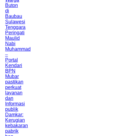
Buton
di
Baubau
Sulawesi
Tenggara
Peringati
Maulid
Nabi
Muhammad
–
Portal
Kendari
BPN
Mubar
pastikan
perkuat
layanan
dan
Informasi
publik
Damkar:
Kerugian
kebakaran
pabrik