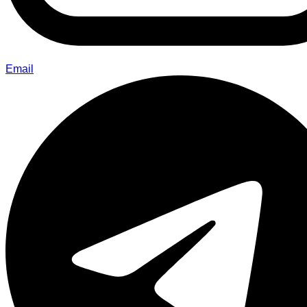
Telegram
750 x 100
PASANG IKLAN
Kamu mungkin juga menyukainya
Pemkot Kendari terapkan konsep
kota pintar lewat pemasangan CCTV
di sejumlah titik
Polisi tetapkan 10 tersangka saat aksi