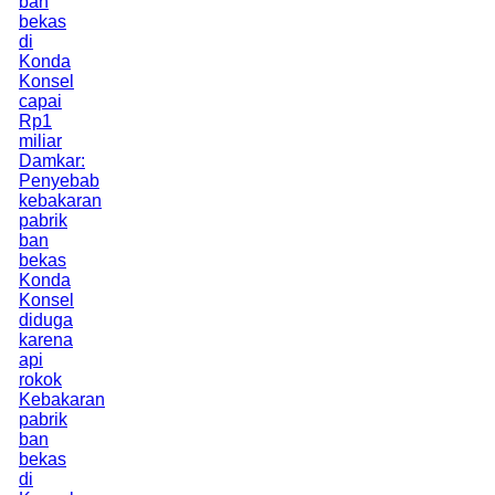
ban
bekas
di
Konda
Konsel
capai
Rp1
miliar
Damkar:
Penyebab
kebakaran
pabrik
ban
bekas
Konda
Konsel
diduga
karena
api
rokok
Kebakaran
pabrik
ban
bekas
di