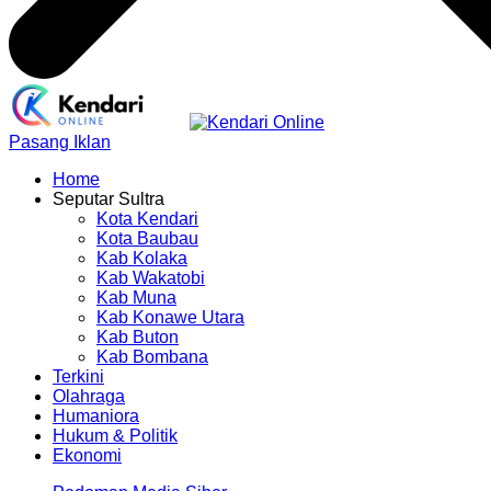
Pasang Iklan
Home
Seputar Sultra
Kota Kendari
Kota Baubau
Kab Kolaka
Kab Wakatobi
Kab Muna
Kab Konawe Utara
Kab Buton
Kab Bombana
Terkini
Olahraga
Humaniora
Hukum & Politik
Ekonomi