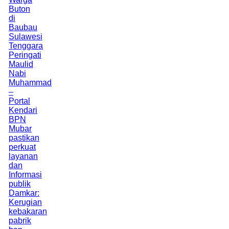
Buton
di
Baubau
Sulawesi
Tenggara
Peringati
Maulid
Nabi
Muhammad
–
Portal
Kendari
BPN
Mubar
pastikan
perkuat
layanan
dan
Informasi
publik
Damkar:
Kerugian
kebakaran
pabrik