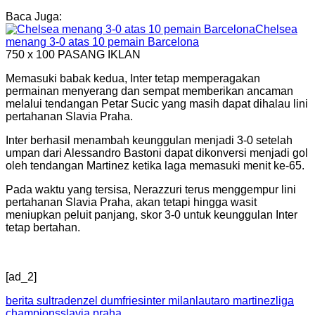
Baca Juga:
Chelsea
menang 3-0 atas 10 pemain Barcelona
750 x 100
PASANG IKLAN
Memasuki babak kedua, Inter tetap memperagakan
permainan menyerang dan sempat memberikan ancaman
melalui tendangan Petar Sucic yang masih dapat dihalau lini
pertahanan Slavia Praha.
Inter berhasil menambah keunggulan menjadi 3-0 setelah
umpan dari Alessandro Bastoni dapat dikonversi menjadi gol
oleh tendangan Martinez ketika laga memasuki menit ke-65.
Pada waktu yang tersisa, Nerazzuri terus menggempur lini
pertahanan Slavia Praha, akan tetapi hingga wasit
meniupkan peluit panjang, skor 3-0 untuk keunggulan Inter
tetap bertahan.
[ad_2]
berita sultra
denzel dumfries
inter milan
lautaro martinez
liga
champions
slavia praha