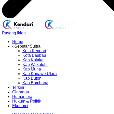
Pasang Iklan
Home
Seputar Sultra
Kota Kendari
Kota Baubau
Kab Kolaka
Kab Wakatobi
Kab Muna
Kab Konawe Utara
Kab Buton
Kab Bombana
Terkini
Olahraga
Humaniora
Hukum & Politik
Ekonomi