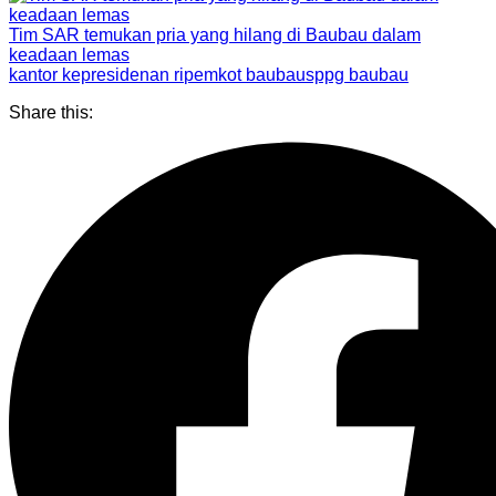
Tim SAR temukan pria yang hilang di Baubau dalam
keadaan lemas
kantor kepresidenan ri
pemkot baubau
sppg baubau
Share this: