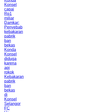
Konda
Konsel
capai
Rp1
miliar
Damkar:
Penyebab
kebakaran
pabrik
ban
bekas
Konda
Konsel
diduga
karena
api
rokok
Kebakaran
pabrik
ban
bekas
di
Konsel
Selangor
FC