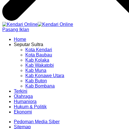
Pasang Iklan
Home
Seputar Sultra
Kota Kendari
Kota Baubau
Kab Kolaka
Kab Wakatobi
Kab Muna
Kab Konawe Utara
Kab Buton
Kab Bombana
Terkini
Olahraga
Humaniora
Hukum & Politik
Ekonomi
Pedoman Media Siber
Sitemap