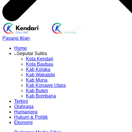
Pasang Iklan
Home
Seputar Sultra
Kota Kendari
Kota Baubau
Kab Kolaka
Kab Wakatobi
Kab Muna
Kab Konawe Utara
Kab Buton
Kab Bombana
Terkini
Olahraga
Humaniora
Hukum & Politik
Ekonomi