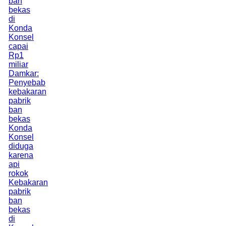
ban
bekas
di
Konda
Konsel
capai
Rp1
miliar
Damkar:
Penyebab
kebakaran
pabrik
ban
bekas
Konda
Konsel
diduga
karena
api
rokok
Kebakaran
pabrik
ban
bekas
di