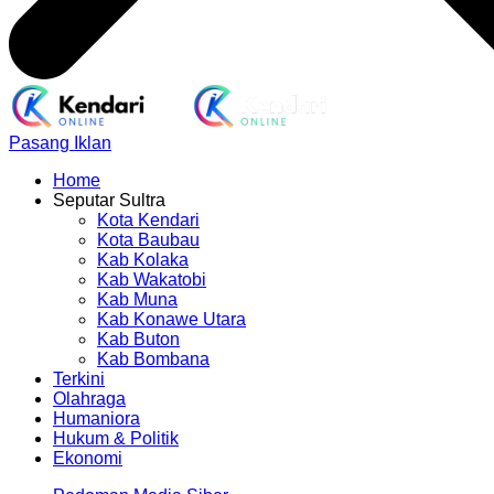
Pasang Iklan
Home
Seputar Sultra
Kota Kendari
Kota Baubau
Kab Kolaka
Kab Wakatobi
Kab Muna
Kab Konawe Utara
Kab Buton
Kab Bombana
Terkini
Olahraga
Humaniora
Hukum & Politik
Ekonomi