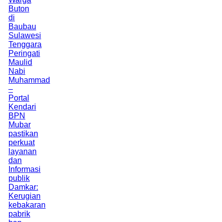
Buton
di
Baubau
Sulawesi
Tenggara
Peringati
Maulid
Nabi
Muhammad
–
Portal
Kendari
BPN
Mubar
pastikan
perkuat
layanan
dan
Informasi
publik
Damkar:
Kerugian
kebakaran
pabrik