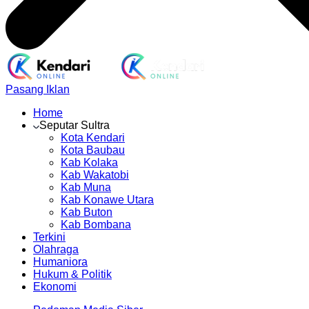
Pasang Iklan
Home
Seputar Sultra
Kota Kendari
Kota Baubau
Kab Kolaka
Kab Wakatobi
Kab Muna
Kab Konawe Utara
Kab Buton
Kab Bombana
Terkini
Olahraga
Humaniora
Hukum & Politik
Ekonomi